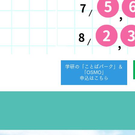
学研の「ことばパーク」＆
「OSMO」
申込はこちら